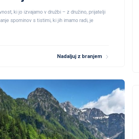
st, ki jo izvajamo v družbi – z družino, prijatelji
janje spominov s tistimi, ki jih imamo radi, je
Nadaljuj z branjem