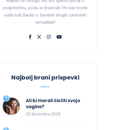
Majbert je mnogo več kot spletni portal o
podjetništvu, poslu in financah. Pri nas boste
našli tudi članke o številnih drugih zanimivih
tematikah!
Najbolj brani prispevki
Ali bi morali čistiti svojo
vagino?
02 decembra 2024