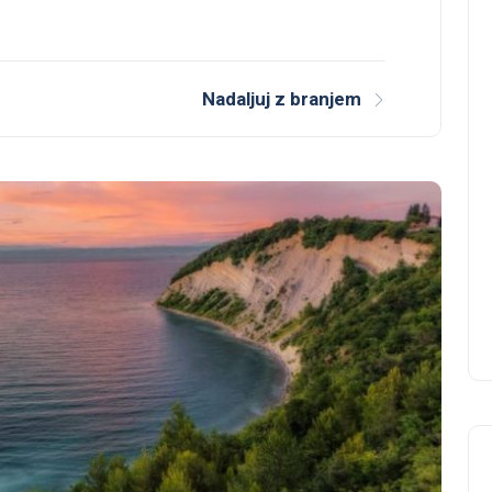
Nadaljuj z branjem
Ali prepoznate nebesedno
komunikacijo vaših
sogovornikov?
Majbert
13 januarja 2024