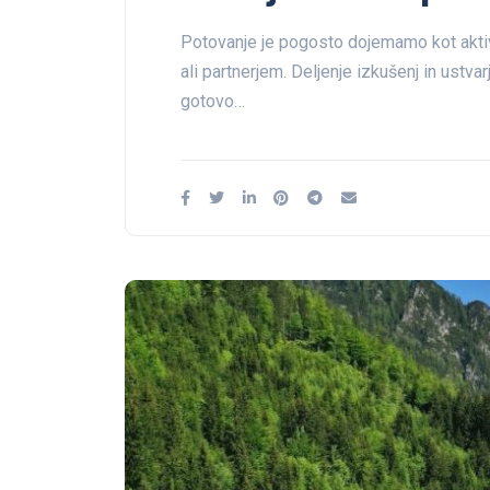
Potovanje je pogosto dojemamo kot aktivno
ali partnerjem. Deljenje izkušenj in ustvar
gotovo…