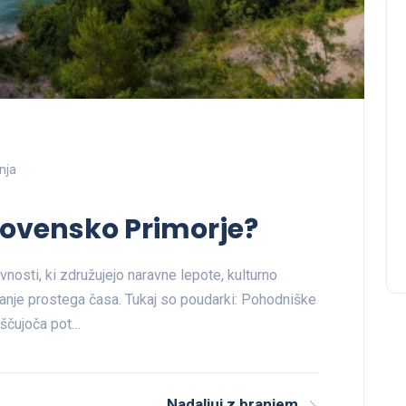
nja
lovensko Primorje?
nosti, ki združujejo naravne lepote, kulturno
janje prostega časa. Tukaj so poudarki: Pohodniške
oščujoča pot…
Nadaljuj z branjem