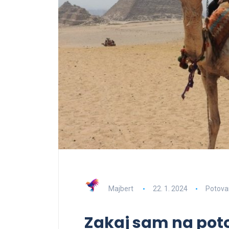
Majbert
22. 1. 2024
Potova
Zakaj sam na pot