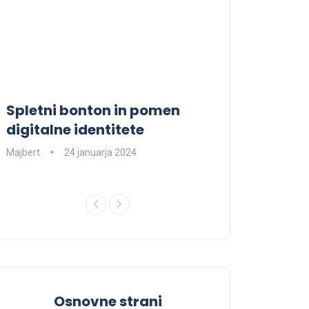
Spletni bonton in pomen
Španija – pri
digitalne identitete
destinacija z
strokovnjake
Majbert
24 januarja 2024
Majbert
17 januar
Osnovne strani